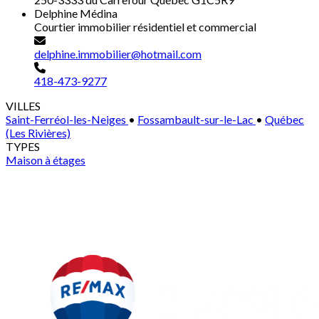
Delphine Médina
Courtier immobilier résidentiel et commercial
delphine.immobilier@hotmail.com
418-473-9277
VILLES
Saint-Ferréol-les-Neiges
•
Fossambault-sur-le-Lac
•
Québec
(Les Rivières)
TYPES
Maison à étages