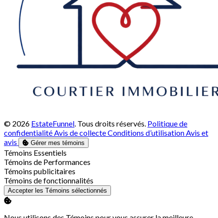
© 2026
EstateFunnel
. Tous droits réservés.
Politique de
confidentialité
Avis de collecte
Conditions d’utilisation
Avis et
avis
Gérer mes témoins
Activer
Témoins Essentiels
Activer
Témoins de Performances
Activer
Témoins publicitaires
Activer
Témoins de fonctionnalités
Accepter les Témoins sélectionnés
Nous utilisons des Témoins pour vous assurer la meilleure