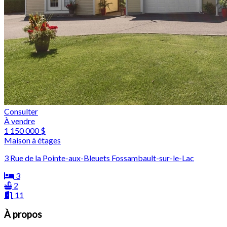
Consulter
À vendre
1 150 000 $
Maison à étages
3 Rue de la Pointe-aux-Bleuets Fossambault-sur-le-Lac
3
2
11
À propos