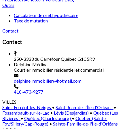
Outils
Calculateur de prêt hypothécaire
Taxe de mutation
Contact
Contact
250-3333 du Carrefour Québec G1C5R9
Delphine Médina
Courtier immobilier résidentiel et commercial
delphine.immobilier@hotmail.com
418-473-9277
VILLES
Saint-Ferréol-les-Neiges
•
Saint-Jean-de-l'Île-d'Orléans
•
Fossambault-sur-le-Lac
•
Lévis (Desjardins)
•
Québec (Les
Rivières)
•
Québec (Charlesbourg)
•
Québec (Sainte-
Foy/Sillery/Cap-Rouge)
•
Sainte-Famille-de-l'Île-d'Orléans