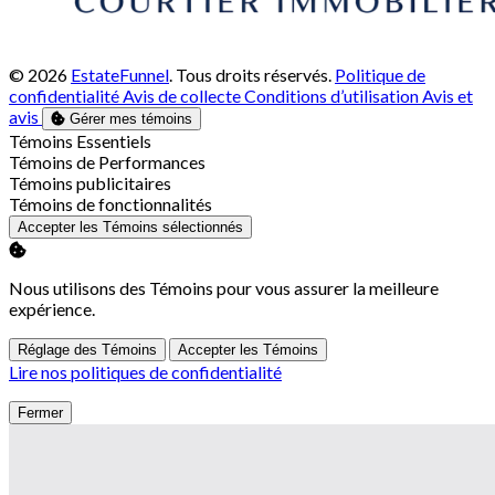
© 2026
EstateFunnel
. Tous droits réservés.
Politique de
confidentialité
Avis de collecte
Conditions d’utilisation
Avis et
avis
Gérer mes témoins
Activer
Témoins Essentiels
Activer
Témoins de Performances
Activer
Témoins publicitaires
Activer
Témoins de fonctionnalités
Accepter les Témoins sélectionnés
Nous utilisons des Témoins pour vous assurer la meilleure
expérience.
Réglage des Témoins
Accepter les Témoins
Lire nos politiques de confidentialité
Fermer