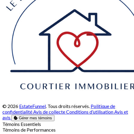
© 2026
EstateFunnel
. Tous droits réservés.
Politique de
confidentialité
Avis de collecte
Conditions d’utilisation
Avis et
avis
Gérer mes témoins
Activer
Témoins Essentiels
Activer
Témoins de Performances