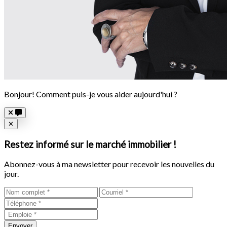
Bonjour! Comment puis-je vous aider aujourd'hui ?
Close
✕
Restez informé sur le marché immobilier !
Abonnez-vous à ma newsletter pour recevoir les nouvelles du
jour.
Envoyer