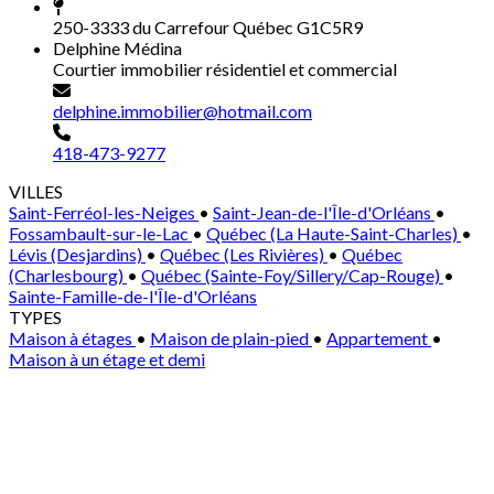
250-3333 du Carrefour Québec G1C5R9
Delphine Médina
Courtier immobilier résidentiel et commercial
delphine.immobilier@hotmail.com
418-473-9277
VILLES
Saint-Ferréol-les-Neiges
•
Saint-Jean-de-l'Île-d'Orléans
•
Fossambault-sur-le-Lac
•
Québec (La Haute-Saint-Charles)
•
Lévis (Desjardins)
•
Québec (Les Rivières)
•
Québec
(Charlesbourg)
•
Québec (Sainte-Foy/Sillery/Cap-Rouge)
•
Sainte-Famille-de-l'Île-d'Orléans
TYPES
Maison à étages
•
Maison de plain-pied
•
Appartement
•
Maison à un étage et demi