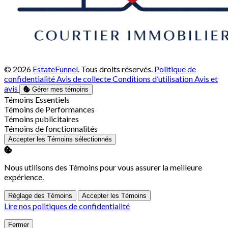
© 2026
EstateFunnel
. Tous droits réservés.
Politique de
confidentialité
Avis de collecte
Conditions d’utilisation
Avis et
avis
Gérer mes témoins
Activer
Témoins Essentiels
Activer
Témoins de Performances
Activer
Témoins publicitaires
Activer
Témoins de fonctionnalités
Accepter les Témoins sélectionnés
Nous utilisons des Témoins pour vous assurer la meilleure
expérience.
Réglage des Témoins
Accepter les Témoins
Lire nos politiques de confidentialité
Fermer